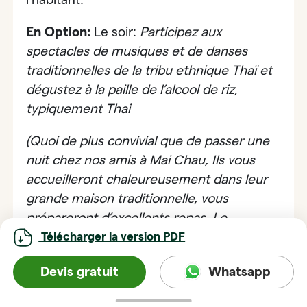
En Option:
Le soir:
Participez aux
spectacles de musiques et de danses
traditionnelles de la tribu ethnique Thaï et
dégustez à la paille de l’alcool de riz,
typiquement Thai
(Quoi de plus convivial que de passer une
nuit chez nos amis à Mai Chau, Ils vous
accueilleront chaleureusement dans leur
grande maison traditionnelle,
vous
prépareront d’excellents repas. Le
couchage est simple mais vous y gagnerez
Télécharger la version PDF
en convivialité !)
Devis gratuit
Whatsapp
Mai Chau - Réserve naturelle
JOUR 07: