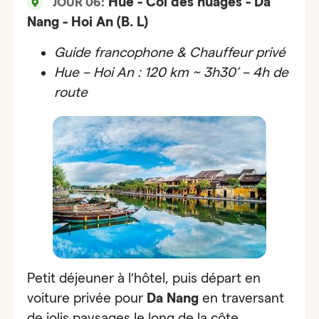
Hue - Col des nuages - Da
JOUR 06:
Nang - Hoi An (B. L)
Guide francophone & Chauffeur privé
Hue – Hoi An : 120 km ~ 3h30’ – 4h de
route
Petit déjeuner à l’hôtel, puis départ en
voiture privée pour
Da Nang
en traversant
de jolis paysages le long de la côte