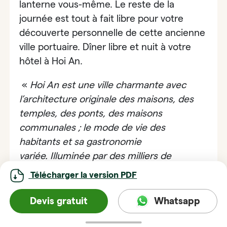
lanterne vous-même.
Le reste de la
journée est tout à fait libre pour votre
découverte personnelle de cette ancienne
ville portuaire. Dîner libre et nuit à votre
hôtel à Hoi An.
«
Hoi An est une ville charmante avec
l’architecture originale des maisons, des
temples, des ponts, des maisons
communales ; le mode de vie des
habitants et sa gastronomie
variée. Illuminée par des milliers de
lampions, Hoi An est magnifique le soir.
Télécharger la version PDF
Pendant le temps libre, vous pouvez tout à
fait vous promener dans les petites rues
Devis gratuit
Whatsapp
ou faire de balade en vélo, faire faire des
robes sur mesure, déguster des plats