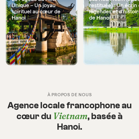
Unique – Un joyau
restituée) : Un écrin
spirituel au cœur de
légendes et d’histoi
Hanoi
de Hanoi
À PROPOS DE NOUS
Agence locale francophone au
Vietnam
cœur du
, basée à
Hanoi.