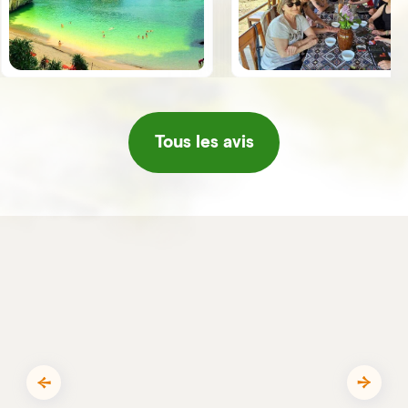
lanternes et de fleurs en papier,
aucun doute si nous revenons au
temples, les marchés, Hoi An, H
Vietnam nous voyagerons de
Le sud du pays était pour nous 
nouveau avec vous. Bien
peu moins attractif (beaucoup 
cordialement Elisabeth et Bernard
kilomètres, un peu déçus par le
marché flottant). Nous avons au
trouvé le voyage un peu trop
intense : il nous aurait fallu une
deux journées de repos.
Tous les avis
Suggestion pour les prochains
voyageurs : privilégier des
journées de repos, et prévoir u
enveloppe de pourboires un pe
plus conséquente. En tous cas
MERCI encore à toute l'équipe
pour votre accueil (masseuses,
cérémonie du thé, musique,
cadeaux, méditation). Famille de
Tania : Murielle, Chloé, Sarah,
Ariane, Simon, Pascal, Nathanaël
Thyphanie et Médéric.