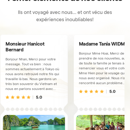
Ils ont voyagé avec nous… et ont vécu des
expériences inoubliables!
Monsieur Hanicot
Madame Tania WIDME
Bernard
Bonjour Mme Hoai, Merci de
prendre de nos nouvelles, au n
Bonjour Nhan, Merci pour votre
de toute la famille je tenais à vo
message. Tout va bien : nous
remercier vous et votre collèg
sommes actuellement à Tokyo où
Mme Hien pour le voyage que v
nous avons retrouvé notre fils qui
nous avez organisé. Nous n'avo
travaille là bas. Nous gardons un
rencontré aucun problème
très bon souvenir du Vietnam et
(réservations d'hôtels, vols
nous en parlons souvent avec
5.0
internes, déroulement du séjour
notre fils!! Nous sommes très
5.0
Nous remercions également no
heureux d'avoir fait ce voyage avec
guides (Yann, May et Tao) qui no
Horizon : l'organisation était
ont fait découvrir votre pays av
parfaite, les guides et les
passion. Nous garderons en
chauffeurs étaient vraiment
souvenir les beaux paysages du
professionnels et attentionnés.
Nord avec les rizières, les
Nous n'hésiterons pas à
massages, les fabrications de
recommander Horizon et sans