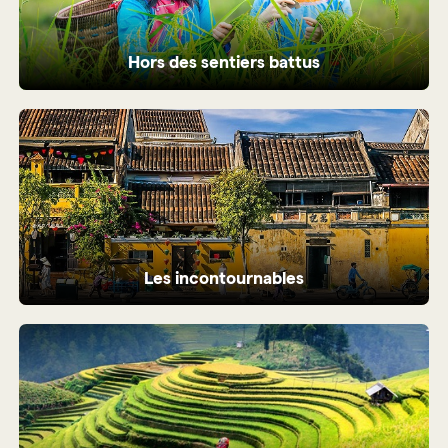
Hors des sentiers battus
Rencontre au bout du monde Voyage loin
du tourisme de masse
Les incontournables
Du Nord au Sud, sans ne rien rater des
essentiels du Vietnam