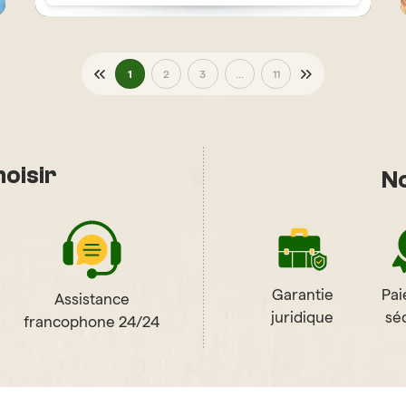
1
2
3
...
11
oisir
No
Garantie
Pa
Assistance
juridique
sé
francophone 24/24