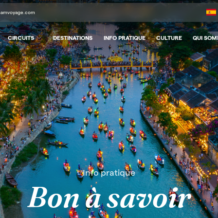
tnamvoyage.com
CIRCUITS
DESTINATIONS
INFO PRATIQUE
CULTURE
QUI SO
Info pratique
Bon à savoir