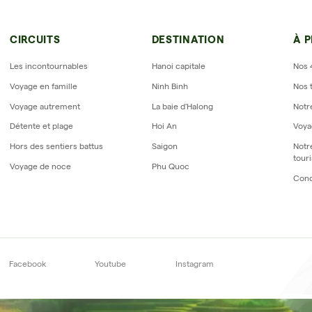
Avis sur Horizon Vietnam Travel
CIRCUITS
DESTINATION
À 
Les incontournables
Hanoi capitale
Nos 
Voyage en famille
Ninh Binh
Nos 
Voyage autrement
La baie d'Halong
Notr
Détente et plage
Hoi An
Voya
Hors des sentiers battus
Saigon
Notr
tour
Voyage de noce
Phu Quoc
Cond
scrivez-vous à notre
newslet
Facebook
Youtube
Instagram
S'