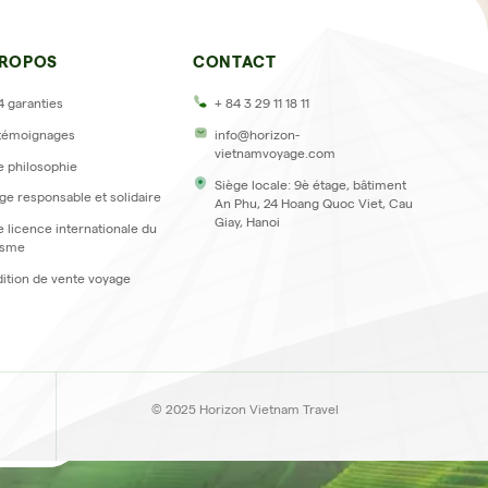
PROPOS
CONTACT
4 garanties
+ 84 3 29 11 18 11
témoignages
info@horizon-
vietnamvoyage.com
e philosophie
Siège locale: 9è étage, bâtiment
ge responsable et solidaire
An Phu, 24 Hoang Quoc Viet, Cau
Giay, Hanoi
e licence internationale du
isme
ition de vente voyage
ter
© 2025 Horizon Vietnam Travel
inscrire