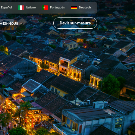
Español
Italiano
Português
Deutsch
Devis sur-mesure
MMES-NOUS