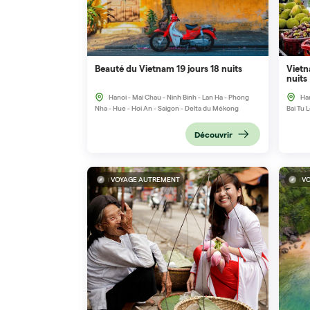
Beauté du Vietnam 19 jours 18 nuits
Vietn
nuits
Hanoi - Mai Chau - Ninh Binh - Lan Ha - Phong
Han
Nha - Hue - Hoi An - Saigon - Delta du Mékong
Bai Tu 
Mékon
Découvrir
VOYAGE AUTREMENT
V