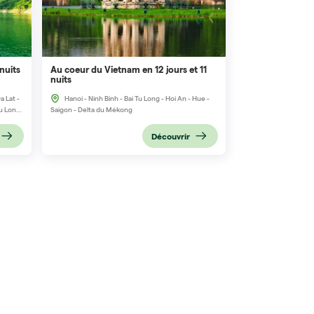
nuits
Au coeur du Vietnam en 12 jours et 11
nuits
a Lat -
Hanoi - Ninh Binh - Bai Tu Long - Hoi An - Hue -
Tu Long
Saigon - Delta du Mékong
Découvrir