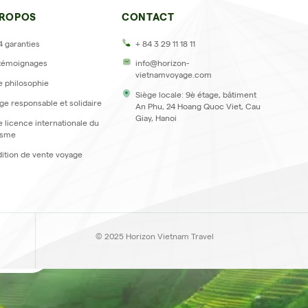
PROPOS
CONTACT
4 garanties
+ 84 3 29 11 18 11
témoignages
info@horizon-
vietnamvoyage.com
e philosophie
Siège locale: 9è étage, bâtiment
ge responsable et solidaire
An Phu, 24 Hoang Quoc Viet, Cau
Giay, Hanoi
e licence internationale du
isme
ition de vente voyage
ter
© 2025 Horizon Vietnam Travel
inscrire