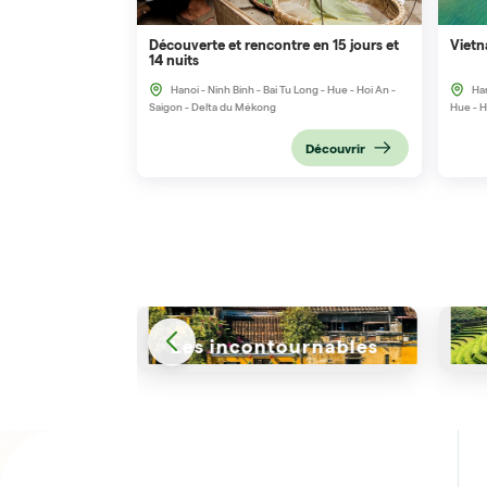
Découverte et rencontre en 15 jours et
Vietn
14 nuits
Hanoi - Ninh Binh - Bai Tu Long - Hue - Hoi An -
Han
Saigon - Delta du Mékong
Hue - H
Découvrir
rnables
Nord Vietnam