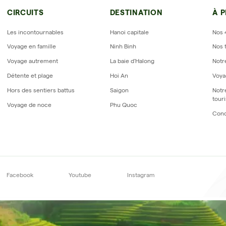
Avis sur Horizon Vietnam Travel
CIRCUITS
DESTINATION
À 
Les incontournables
Hanoi capitale
Nos 
Voyage en famille
Ninh Binh
Nos 
Voyage autrement
La baie d'Halong
Notr
Détente et plage
Hoi An
Voya
Hors des sentiers battus
Saigon
Notr
tour
Voyage de noce
Phu Quoc
Cond
scrivez-vous à notre
newslet
Facebook
Youtube
Instagram
S'