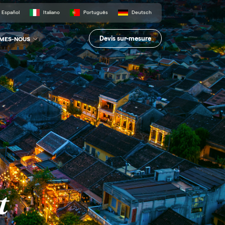
Español
Italiano
Português
Deutsch
Devis sur-mesure
MMES-NOUS
t