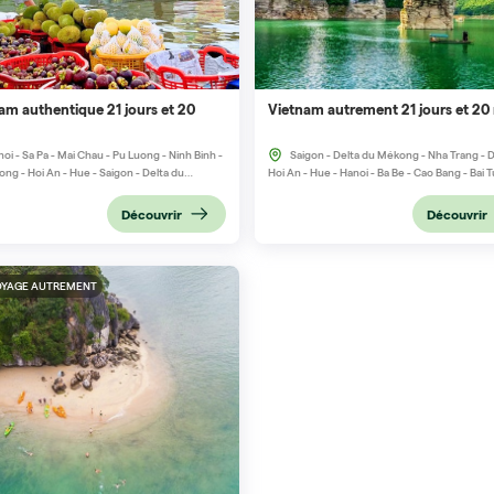
am authentique 21 jours et 20
Vietnam autrement 21 jours et 20 
oi - Sa Pa - Mai Chau - Pu Luong - Ninh Binh -
Saigon - Delta du Mékong - Nha Trang - D
Long - Hoi An - Hue - Saigon - Delta du
Hoi An - Hue - Hanoi - Ba Be - Cao Bang - Bai 
g
- Ninh Binh
Découvrir
Découvrir
OYAGE AUTREMENT