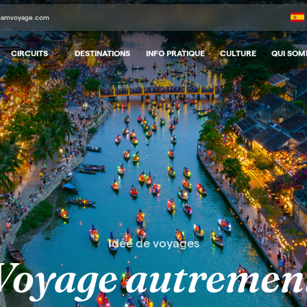
tnamvoyage.com
CIRCUITS
DESTINATIONS
INFO PRATIQUE
CULTURE
QUI SO
Idée de voyages
Voyage autremen