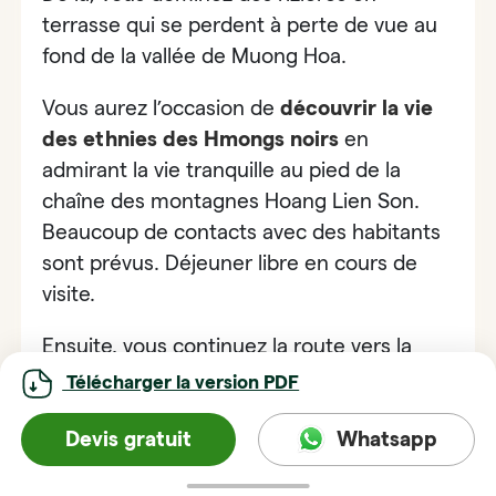
terrasse qui se perdent à perte de vue au
fond de la vallée de Muong Hoa.
Vous aurez l’occasion de
découvrir la vie
des ethnies des Hmongs noirs
en
admirant la vie tranquille au pied de la
chaîne des montagnes Hoang Lien Son.
Beaucoup de contacts avec des habitants
sont prévus. Déjeuner libre en cours de
visite
.
Ensuite, vous continuez la route vers la
vallée de Lao Chai où nous faisons une
Télécharger la version PDF
belle randonnée pédestre à travers
des
Devis gratuit
Whatsapp
beaux villages ethniques de Lao Chai
.
La
balade vous amènera à travers les