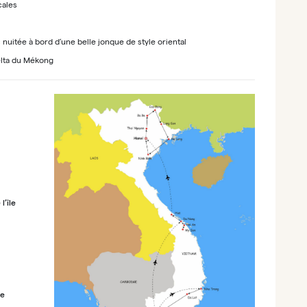
cales
 nuitée à bord d’une belle jonque de style oriental
Delta du Mékong
l’île
ue