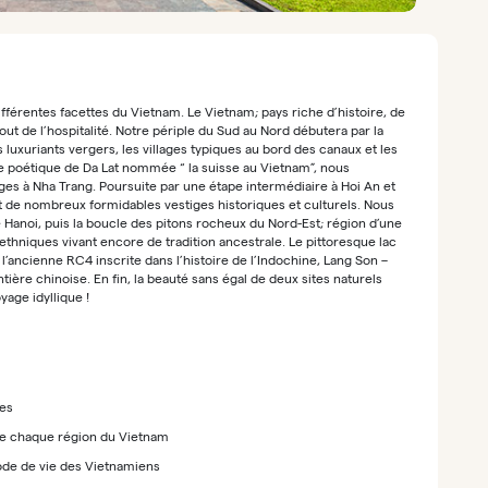
ifférentes facettes du Vietnam. Le Vietnam; pays riche d’histoire, de
tout de l’hospitalité. Notre périple du Sud au Nord débutera par la
 luxuriants vergers, les villages typiques au bord des canaux et les
ille poétique de Da Lat nommée “ la suisse au Vietnam”, nous
ages à Nha Trang. Poursuite par une étape intermédiaire à Hoi An et
t de nombreux formidables vestiges historiques et culturels. Nous
e Hanoi, puis la boucle des pitons rocheux du Nord-Est; région d’une
niques vivant encore de tradition ancestrale. Le pittoresque lac
 l’ancienne RC4 inscrite dans l’histoire de l’Indochine, Lang Son –
ière chinoise. En fin, la beauté sans égal de deux sites naturels
age idyllique !
ges
 de chaque région du Vietnam
mode de vie des Vietnamiens