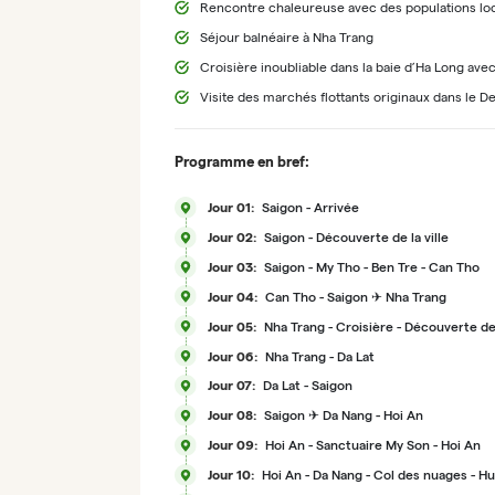
Rencontre chaleureuse avec des populations lo
Séjour balnéaire à Nha Trang
Croisière inoubliable dans la baie d’Ha Long avec
Visite des marchés flottants originaux dans le 
Programme en bref:
Jour 01:
Saigon - Arrivée
Jour 02:
Saigon - Découverte de la ville
Jour 03:
Saigon - My Tho - Ben Tre - Can Tho
Jour 04:
Can Tho - Saigon ✈ Nha Trang
Jour 05:
Nha Trang - Croisière - Découverte de 
Jour 06:
Nha Trang - Da Lat
Jour 07:
Da Lat - Saigon
Jour 08:
Saigon ✈ Da Nang - Hoi An
Jour 09:
Hoi An - Sanctuaire My Son - Hoi An
Jour 10:
Hoi An - Da Nang - Col des nuages - H