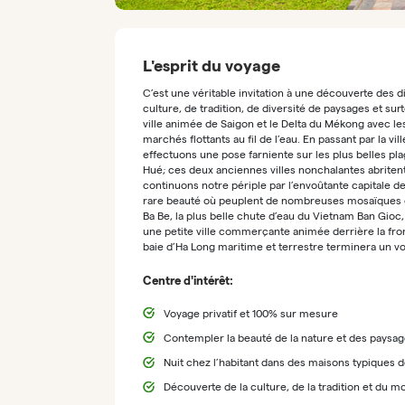
L'esprit du voyage
C’est une véritable invitation à une découverte des d
culture, de tradition, de diversité de paysages et sur
ville animée de Saigon et le Delta du Mékong avec les
marchés flottants au fil de l’eau. En passant par la v
effectuons une pose farniente sur les plus belles pl
Hué; ces deux anciennes villes nonchalantes abriten
continuons notre périple par l’envoûtante capitale d
rare beauté où peuplent de nombreuses mosaïques eth
Ba Be, la plus belle chute d’eau du Vietnam Ban Gioc,
une petite ville commerçante animée derrière la front
baie d’Ha Long maritime et terrestre terminera un voy
Centre d'intérêt:
Voyage privatif et 100% sur mesure
Contempler la beauté de la nature et des paysa
Nuit chez l’habitant dans des maisons typiques
Découverte de la culture, de la tradition et du 