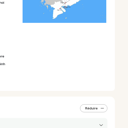
noi
ère
Binh
Réduire