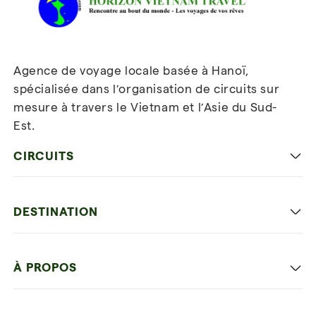
Agence de voyage locale basée à Hanoï,
spécialisée dans l’organisation de circuits sur
mesure à travers le Vietnam et l’Asie du Sud-
Est.
Inscrivez-vous à notre
newsletter
CIRCUITS
Les incontournables
DESTINATION
Voyage en famille
Hanoi capitale
Voyage autrement
À PROPOS
Ninh Binh
Détente et plage
Nos 4 garanties
La baie d'Halong