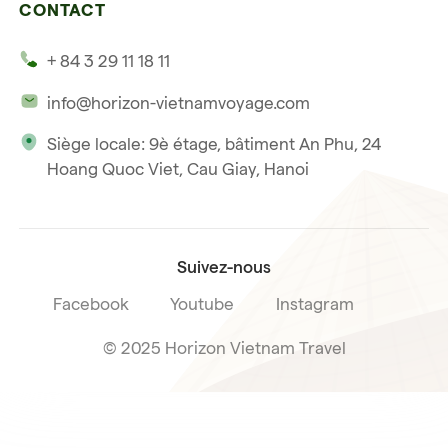
Hors des sentiers battus
CONTACT
Nos témoignages
Hoi An
Voyage de noce
+ 84 3 29 11 18 11
Notre philosophie
Saigon
info@horizon-vietnamvoyage.com
Voyage responsable et solidaire
Phu Quoc
Siège locale: 9è étage, bâtiment An Phu, 24
Notre licence internationale du tourisme
Hoang Quoc Viet, Cau Giay, Hanoi
Condition de vente voyage
Suivez-nous
Facebook
Youtube
Instagram
© 2025 Horizon Vietnam Travel