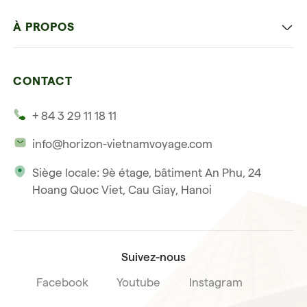
Hanoi capitale
Voyage autrement
À PROPOS
Ninh Binh
Détente et plage
Nos 4 garanties
La baie d'Halong
Hors des sentiers battus
CONTACT
Nos témoignages
Hoi An
Voyage de noce
+ 84 3 29 11 18 11
Notre philosophie
Saigon
info@horizon-vietnamvoyage.com
Voyage responsable et solidaire
Phu Quoc
Siège locale: 9è étage, bâtiment An Phu, 24
Notre licence internationale du tourisme
Hoang Quoc Viet, Cau Giay, Hanoi
Condition de vente voyage
Suivez-nous
Facebook
Youtube
Instagram