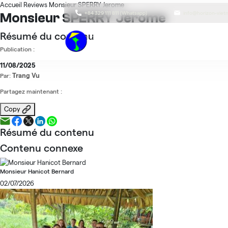
Accueil
Reviews
Monsieur SPERRY Jerome
+84 329 111 811 (Whatsapp)
info@horizon-vie
Monsieur SPERRY Jerome
Résumé du contenu
Publication :
11/08/2025
Trang Vu
Par:
Partagez maintenant :
Copy
Résumé du contenu
Contenu connexe
Monsieur Hanicot Bernard
02/07/2026