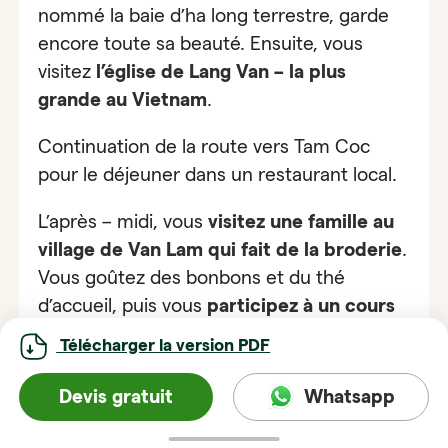
nommé la baie d’ha long terrestre, garde
encore toute sa beauté. Ensuite, vous
visitez
l’église de Lang Van – la plus
grande au Vietnam
.
Continuation de la route vers Tam Coc
pour le déjeuner dans un restaurant local.
L’après – midi, vous
visitez
une famille au
village de Van Lam qui fait de la broderie
.
Vous goûtez des bonbons et du thé
d’accueil, puis
vous
participez à un cours
de broderie
sous l’instruction de l’artisane
Télécharger la version PDF
locale
. Elle expliquera avec fierté les
techniques de son métier traditionnel. Ce
Devis gratuit
Whatsapp
sera une bonne occasion pour vous de
pratiquer sur le tissu comme un véritable