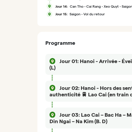
Jour 14:
Can Tho - Cai Rang - Xeo Quyt - Saigo
Jour 15:
Saigon - Vol du retour
Programme
Jour 01:
Hanoi - Arrivée - Évei
(L)
Guide francophone & Chauffeur pri
Jour 02:
Hanoi - Hors des sen
De l’aéroport au centre de ville : 30
authenticité 🚆 Lao Cai (en train de
Arrivée à l’aéroport international de Noi Ba
vous êtes accueillis par notre guide fran
Guide francophone & Chauffeur pri
notre chauffeur
, puis ils vous transfèrent 
Jour 03:
Lao Cai – Bac Ha – 
vers le centre de Hanoi. Des premières scè
Din Ngai – Na Kim (B. D)
Petit déjeuner à l’hôtel, maintenant nous 
circulation anarchique du Vietnam défilen
proposons
une visite insolite de la ville
en q
yeux.