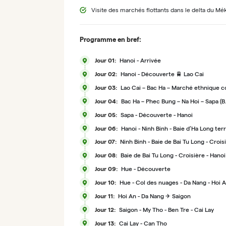
Visite des marchés flottants dans le delta du M
Programme en bref:
Jour 01:
Hanoi - Arrivée
Jour 02:
Hanoi - Découverte 🚆 Lao Cai
Jour 03:
Lao Cai – Bac Ha – Marché ethnique c
Hang Du – Quan Din Ngai – Na Kim (B. 
Jour 04:
Bac Ha – Phec Bung – Na Hoi – Sapa (B.
Jour 05:
Sapa - Découverte - Hanoi
Jour 06:
Hanoi - Ninh Binh - Baie d’Ha Long ter
Jour 07:
Ninh Binh - Baie de Bai Tu Long - Crois
Jour 08:
Baie de Bai Tu Long - Croisière - Hano
Jour 09:
Hue - Découverte
Jour 10:
Hue - Col des nuages - Da Nang - Hoi 
Jour 11:
Hoi An - Da Nang ✈ Saigon
Jour 12:
Saigon - My Tho - Ben Tre - Cai Lay
Jour 13:
Cai Lay - Can Tho