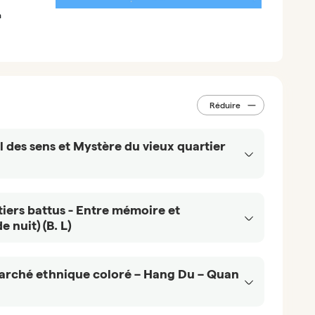
n
Réduire
l des sens et Mystère du vieux quartier
vé
tiers battus - Entre mémoire et
 km ~ 45’ de route
 nuit) (B. L)
i (Hanoi),
cophone et
vé
en voiture
Marché ethnique coloré – Hang Du – Quan
nes d’une
vous
t sous vos
uittant