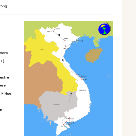
ékong
oloré –
D)
 L)
restre
ière
i ✈ Hue
An