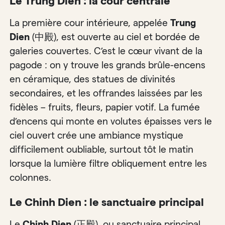
Le Trung Dien : la cour centrale
La première cour intérieure, appelée
Trung
Dien
(中殿), est ouverte au ciel et bordée de
galeries couvertes. C’est le cœur vivant de la
pagode : on y trouve les grands brûle-encens
en céramique, des statues de divinités
secondaires, et les offrandes laissées par les
fidèles – fruits, fleurs, papier votif. La fumée
d’encens qui monte en volutes épaisses vers le
ciel ouvert crée une ambiance mystique
difficilement oubliable, surtout tôt le matin
lorsque la lumière filtre obliquement entre les
colonnes.
Le Chinh Dien : le sanctuaire principal
Le
Chinh Dien
(正殿), ou sanctuaire principal,