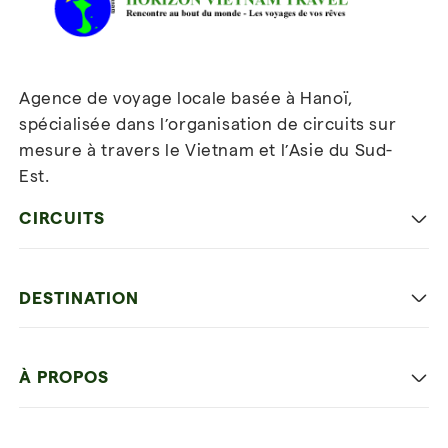
Agence de voyage locale basée à Hanoï,
spécialisée dans l’organisation de circuits sur
mesure à travers le Vietnam et l’Asie du Sud-
Est.
Inscrivez-vous à notre
newsletter
CIRCUITS
Les incontournables
DESTINATION
Voyage en famille
Hanoi capitale
Voyage autrement
À PROPOS
Ninh Binh
Détente et plage
Nos 4 garanties
La baie d'Halong
Hors des sentiers battus