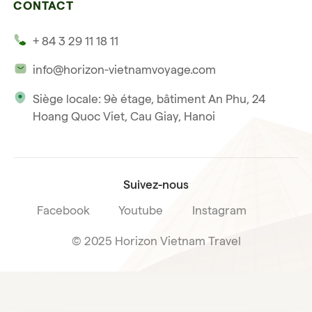
CONTACT
Nos témoignages
Hoi An
Voyage de noce
+ 84 3 29 11 18 11
Notre philosophie
Saigon
info@horizon-vietnamvoyage.com
Voyage responsable et solidaire
Phu Quoc
Siège locale: 9è étage, bâtiment An Phu, 24
Notre licence internationale du tourisme
Hoang Quoc Viet, Cau Giay, Hanoi
Condition de vente voyage
Suivez-nous
Facebook
Youtube
Instagram
© 2025 Horizon Vietnam Travel