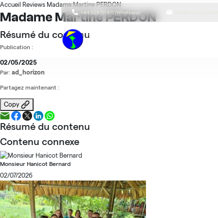
Accueil
Reviews
Madame Martine PERDON
+84 329 111 811 (Whatsapp)
info@horizon-vie
Madame Martine PERDON
Résumé du contenu
Publication :
02/05/2025
ad_horizon
Par:
Partagez maintenant :
Copy
Résumé du contenu
Contenu connexe
Monsieur Hanicot Bernard
02/07/2026