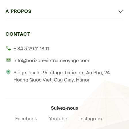
Hanoi capitale
Voyage autrement
À PROPOS
Ninh Binh
Détente et plage
Nos 4 garanties
La baie d'Halong
Hors des sentiers battus
CONTACT
Nos témoignages
Hoi An
Voyage de noce
+ 84 3 29 11 18 11
Notre philosophie
Saigon
info@horizon-vietnamvoyage.com
Voyage responsable et solidaire
Phu Quoc
Siège locale: 9è étage, bâtiment An Phu, 24
Notre licence internationale du tourisme
Hoang Quoc Viet, Cau Giay, Hanoi
Condition de vente voyage
Suivez-nous
Facebook
Youtube
Instagram