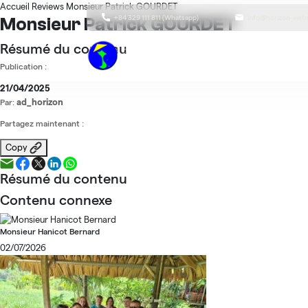
Accueil
Reviews
Monsieur Patrick GOURDET
+84 329 111 811 (Whatsapp)
info@horizon-vie
Monsieur Patrick GOURDET
Résumé du contenu
Publication :
21/04/2025
ad_horizon
Par:
Partagez maintenant :
Copy
Résumé du contenu
Contenu connexe
Monsieur Hanicot Bernard
02/07/2026