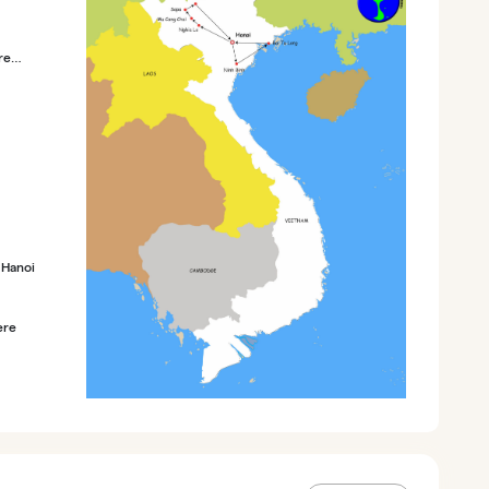
re
 Hanoi
ère