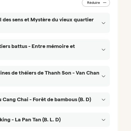
Réduire
l des sens et Mystère du vieux quartier
vé
tiers battus - Entre mémoire et
 km ~ 45’ de route
i (Hanoi),
cophone et
vé
en voiture
llines de théiers de Thanh Son - Van Chan
nes d’une
vous
t sous vos
uittant
ans un
ivé
écouvrez
le
ée, vous
u Cang Chai - Forêt de bambous (B. D)
s 4h30’ – 5h de route
 des
e hôtel
rsonne peut
ent
privée
uvrirez
 pour un
ivé
armante
ng - La Pan Tan (B. L. D)
bulants,
 2h30 à 3h de route
thé, de
 et deux
 avez
otre arrivée dans notre bureau, vous êtes accueilli par
les
 de