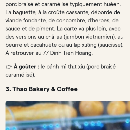
porc braisé et caramélisé typiquement huéen.
La baguette, à la croûte cassante, déborde de
viande fondante, de concombre, d’herbes, de
sauce et de piment. La carte va plus loin, avec
des versions au chả lụa (jambon vietnamien), au
beurre et cacahuète ou au lạp xưởng (saucisse).
À retrouver au 77 Dinh Tien Hoang.
👉
À goûter :
le bánh mì thịt xíu (porc braisé
caramélisé).
3. Thao Bakery & Coffee