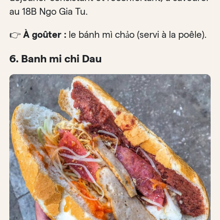
au 18B Ngo Gia Tu.
👉
À goûter :
le bánh mì chảo (servi à la poêle).
6. Banh mi chi Dau