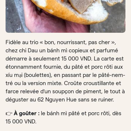
Fidèle au trio « bon, nourrissant, pas cher »,
chez chi Dau un bánh mì copieux et parfumé
démarre à seulement 15 000 VND. La carte est
étonnamment fournie, du pâté et porc rôti aux
xíu mại (boulettes), en passant par le pâté-nem-
tré ou la version mixte. Croûte croustillante et
farce relevée d’un soupçon de piment, le tout à
déguster au 62 Nguyen Hue sans se ruiner.
👉
À goûter :
le bánh mì pâté et porc rôti, dès
15 000 VND.