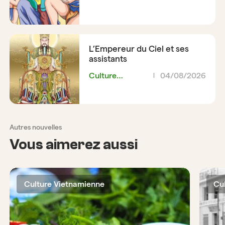
Vietnamienne
L’Empereur du Ciel et ses
assistants
Culture
04/08/2026
Vietnamienne
Autres nouvelles
Vous aimerez aussi
Culture Vietnamienne
Cu