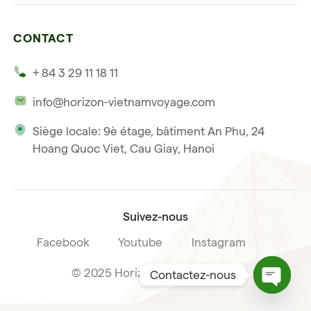
Ninh Binh
Détente et plage
Nos 4 garanties
La baie d'Halong
Hors des sentiers battus
CONTACT
Nos témoignages
Hoi An
Voyage de noce
+ 84 3 29 11 18 11
Notre philosophie
Saigon
info@horizon-vietnamvoyage.com
Voyage responsable et solidaire
Phu Quoc
Siège locale: 9è étage, bâtiment An Phu, 24
Notre licence internationale du tourisme
Hoang Quoc Viet, Cau Giay, Hanoi
Condition de vente voyage
Suivez-nous
Facebook
Youtube
Instagram
© 2025 Horizon Vietnam Travel
Contactez-nous
Open