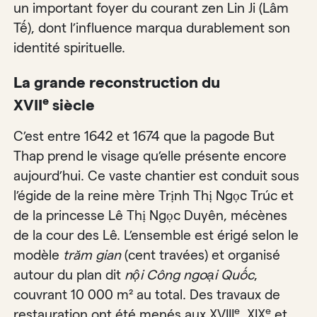
un important foyer du courant zen Lin Ji (Lâm
Tế), dont l’influence marqua durablement son
identité spirituelle.
La grande reconstruction du
e
XVII
siècle
C’est entre 1642 et 1674 que la pagode But
Thap prend le visage qu’elle présente encore
aujourd’hui. Ce vaste chantier est conduit sous
l’égide de la reine mère Trịnh Thị Ngọc Trúc et
de la princesse Lê Thị Ngọc Duyên, mécènes
de la cour des Lê. L’ensemble est érigé selon le
modèle
trăm gian
(cent travées) et organisé
autour du plan dit
nội Công ngoại Quốc
,
couvrant 10 000 m² au total. Des travaux de
e
e
restauration ont été menés aux XVIII
, XIX
et