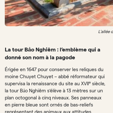
L’allée
La tour Bảo Nghiêm : l’emblème qui a
donné son nom à la pagode
Érigée en 1647 pour conserver les reliques du
moine Chuyet Chuyet – abbé réformateur qui
e
supervisa la renaissance du site au XVII
siècle,
la tour Bảo Nghiêm s’élève à 13 mètres sur un
plan octogonal à cinq niveaux. Ses panneaux
en pierre bleue sont ornés de bas-reliefs
représentant des animaux aux attitudes