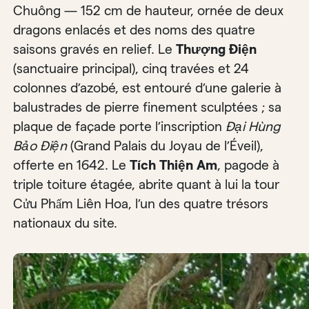
Chuông — 152 cm de hauteur, ornée de deux
dragons enlacés et des noms des quatre
saisons gravés en relief. Le
Thượng Điện
(sanctuaire principal), cinq travées et 24
colonnes d’azobé, est entouré d’une galerie à
balustrades de pierre finement sculptées ; sa
plaque de façade porte l’inscription
Đại Hùng
Bảo Điện
(Grand Palais du Joyau de l’Éveil),
offerte en 1642. Le
Tích Thiện Am
, pagode à
triple toiture étagée, abrite quant à lui la tour
Cửu Phẩm Liên Hoa, l’un des quatre trésors
nationaux du site.