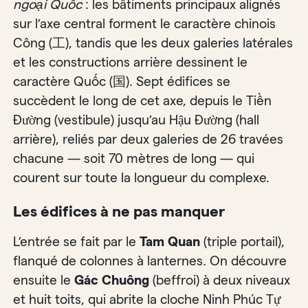
ngoại Quốc
: les bâtiments principaux alignés
sur l’axe central forment le caractère chinois
Công (工), tandis que les deux galeries latérales
et les constructions arrière dessinent le
caractère Quốc (国). Sept édifices se
succèdent le long de cet axe, depuis le Tiền
Đường (vestibule) jusqu’au Hậu Đường (hall
arrière), reliés par deux galeries de 26 travées
chacune — soit 70 mètres de long — qui
courent sur toute la longueur du complexe.
Les édifices à ne pas manquer
L’entrée se fait par le
Tam Quan
(triple portail),
flanqué de colonnes à lanternes. On découvre
ensuite le
Gác Chuông
(beffroi) à deux niveaux
et huit toits, qui abrite la cloche Ninh Phúc Tự