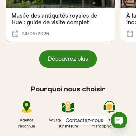
Musée des antiquités royales de
À l
Hue : guide de visite complet
inc
24/06/2026
Découvrez plus
Pourquoi nous choisir
Contactez-nous
Agence
Voyage privé et 100%
Assistance
reconnue
sur-mesure
francophone 24/24
Open