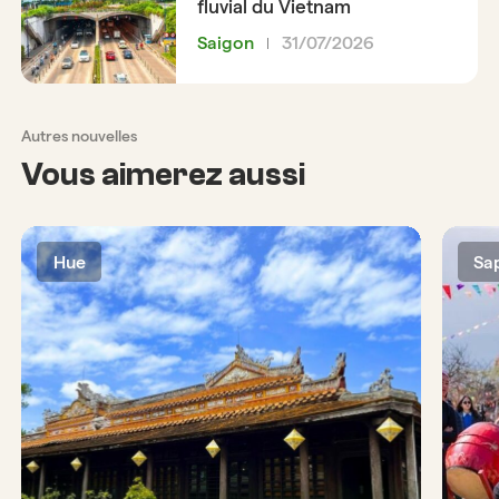
fluvial du Vietnam
Saigon
31/07/2026
Autres nouvelles
Vous aimerez aussi
Hue
Sa