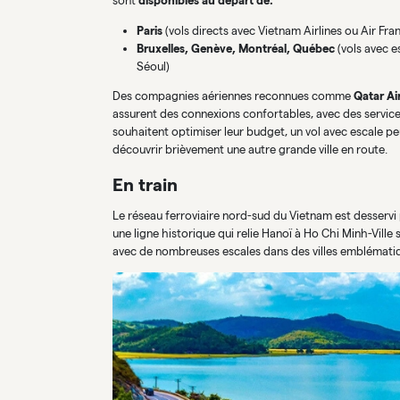
sont
disponibles au départ de:
Paris
(vols directs avec Vietnam Airlines ou Air Fra
Bruxelles, Genève, Montréal, Québec
(vols avec e
Séoul)
Des compagnies aériennes reconnues comme
Qatar Air
assurent des connexions confortables, avec des servic
souhaitent optimiser leur budget, un vol avec escale peu
découvrir brièvement une autre grande ville en route.
En train
Le réseau ferroviaire nord-sud du Vietnam est desservi p
une ligne historique qui relie Hanoï à Ho Chi Minh-Ville
avec de nombreuses escales dans des villes emblématiq