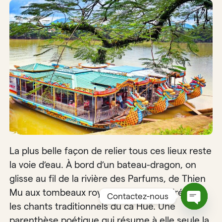
La plus belle façon de relier tous ces lieux reste
la voie d’eau. À bord d’un bateau-dragon, on
glisse au fil de la rivière des Parfums, de Thien
Mu aux tombeaux royaux, bercé en soirée par
Contactez-nous
les chants traditionnels du ca Huê. Une
Open
parenthèse poétique qui résume à elle seule la