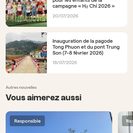
pour les enfants de la
campagne « Hạ Chí 2026 »
20/07/2026
Inauguration de la pagode
Tong Phuon et du pont Trung
Son (7–8 février 2026)
18/07/2026
Autres nouvelles
Vous aimerez aussi
Responsible
Re