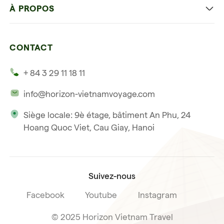
Voyage autrement
À PROPOS
Ninh Binh
Détente et plage
Nos 4 garanties
La baie d'Halong
Hors des sentiers battus
CONTACT
Nos témoignages
Hoi An
Voyage de noce
+ 84 3 29 11 18 11
Notre philosophie
Saigon
info@horizon-vietnamvoyage.com
Voyage responsable et solidaire
Phu Quoc
Siège locale: 9è étage, bâtiment An Phu, 24
Notre licence internationale du tourisme
Hoang Quoc Viet, Cau Giay, Hanoi
Condition de vente voyage
Suivez-nous
Facebook
Youtube
Instagram
© 2025 Horizon Vietnam Travel