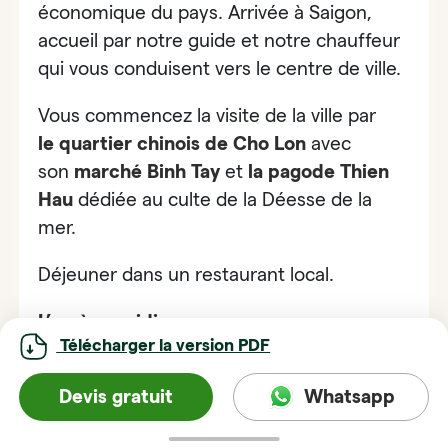
économique du pays. Arrivée à Saigon,
accueil par notre guide et notre chauffeur
qui vous conduisent vers le centre de ville.
Vous commencez la visite de la ville par
le
quartier chinois de Cho Lon
avec
son
marché Binh Tay
et
la pagode Thien
Hau
dédiée au culte de la Déesse de la
mer.
Déjeuner dans un restaurant local.
L’après – midi :
vous vous promenez au
Télécharger la version PDF
milieu des vestiges coloniaux, témoins de
la présence durant près d’un siècle des
Devis gratuit
Whatsapp
Français dans cette partie du monde.
Découverte de la ville de Saigon et de ces