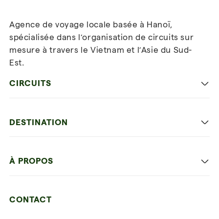
Agence de voyage locale basée à Hanoï,
spécialisée dans l’organisation de circuits sur
mesure à travers le Vietnam et l’Asie du Sud-
Est.
Inscrivez-vous à notre
newsletter
CIRCUITS
Les incontournables
DESTINATION
Voyage en famille
Hanoi capitale
Voyage autrement
À PROPOS
Ninh Binh
Détente et plage
Nos 4 garanties
La baie d'Halong
Hors des sentiers battus
CONTACT
Nos témoignages
Hoi An
Voyage de noce