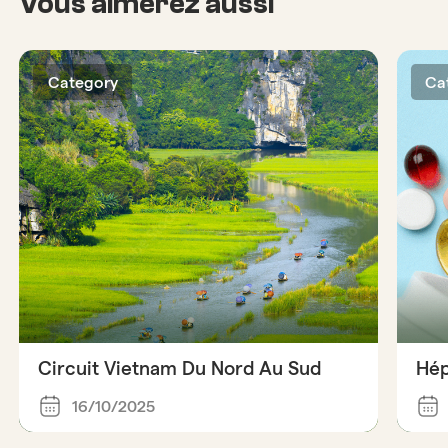
Vous aimerez aussi
Category
Ca
Circuit Vietnam Du Nord Au Sud
Hép
16/10/2025