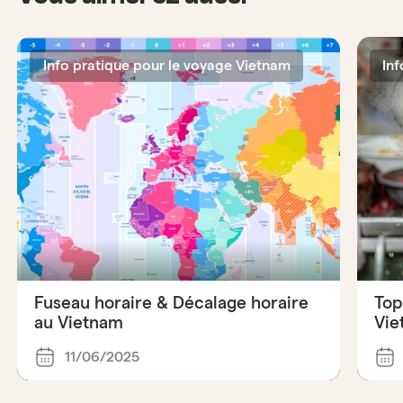
Info pratique pour le voyage Vietnam
In
Fuseau horaire & Décalage horaire
Top
au Vietnam
Vie
11/06/2025