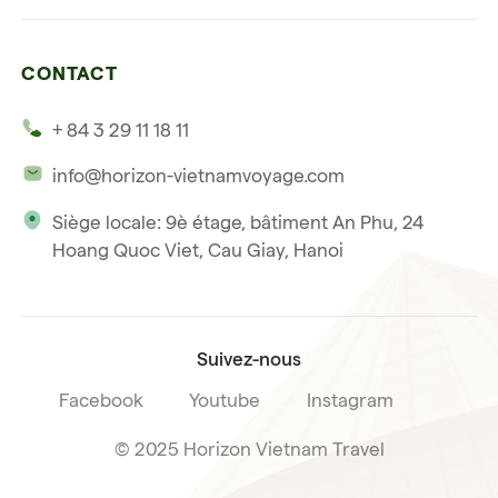
Ninh Binh
Détente et plage
Nos 4 garanties
La baie d'Halong
Hors des sentiers battus
CONTACT
Nos témoignages
Hoi An
Voyage de noce
+ 84 3 29 11 18 11
Notre philosophie
Saigon
info@horizon-vietnamvoyage.com
Voyage responsable et solidaire
Phu Quoc
Siège locale: 9è étage, bâtiment An Phu, 24
Notre licence internationale du tourisme
Hoang Quoc Viet, Cau Giay, Hanoi
Condition de vente voyage
Suivez-nous
Facebook
Youtube
Instagram
© 2025 Horizon Vietnam Travel