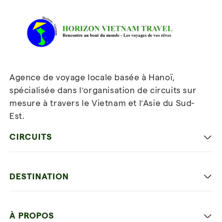
Agence de voyage locale basée à Hanoï,
spécialisée dans l’organisation de circuits sur
mesure à travers le Vietnam et l’Asie du Sud-
Est.
Inscrivez-vous à notre
newsletter
CIRCUITS
Les incontournables
DESTINATION
Voyage en famille
Hanoi capitale
Voyage autrement
À PROPOS