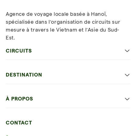
Agence de voyage locale basée à Hanoï,
spécialisée dans l’organisation de circuits sur
mesure à travers le Vietnam et l’Asie du Sud-
Est.
Inscrivez-vous à notre
newsletter
CIRCUITS
Les incontournables
DESTINATION
Voyage en famille
Hanoi capitale
Voyage autrement
À PROPOS
Ninh Binh
Détente et plage
Nos 4 garanties
La baie d'Halong
Hors des sentiers battus
CONTACT
Nos témoignages
Hoi An
Voyage de noce