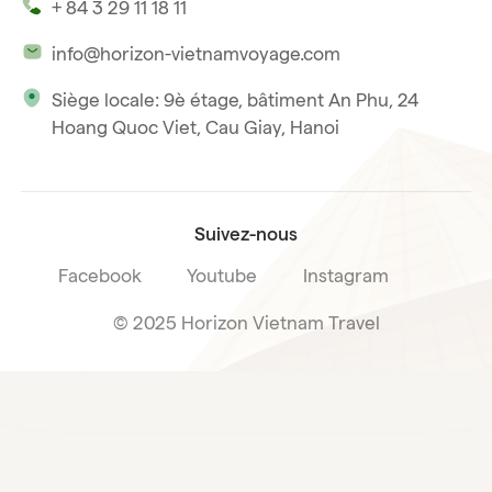
+ 84 3 29 11 18 11
Notre philosophie
Saigon
info@horizon-vietnamvoyage.com
Voyage responsable et solidaire
Phu Quoc
Siège locale: 9è étage, bâtiment An Phu, 24
Notre licence internationale du tourisme
Hoang Quoc Viet, Cau Giay, Hanoi
Condition de vente voyage
Suivez-nous
Facebook
Youtube
Instagram
© 2025 Horizon Vietnam Travel