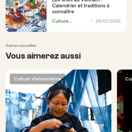
Calendrier et traditions à
connaître
Culture
28/07/2026
Vietnamienne
Autres nouvelles
Vous aimerez aussi
Culture Vietnamienne
Cu